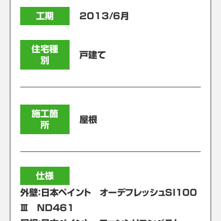
工期
2013/6月
住宅種
戸建て
別
施工箇
屋根
所
仕様
外壁：日本ペイント オーデフレッシュＳＩ１００
Ⅲ ND461