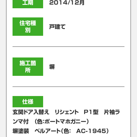
工期
2014/12月
住宅種
戸建て
別
施工箇
塀
所
仕様
玄関ドア入替え リシェント P1型 片袖ラ
ンマ付 （色：ポートマホガニー）
塀塗装 ベルアート（色： AC-1945）