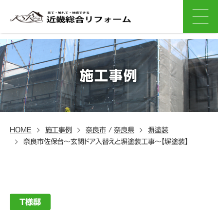
施工事例
HOME
施工事例
奈良市
/
奈良県
塀塗装
奈良市佐保台～玄関ドア入替えと塀塗装工事～【塀塗装】
T様邸