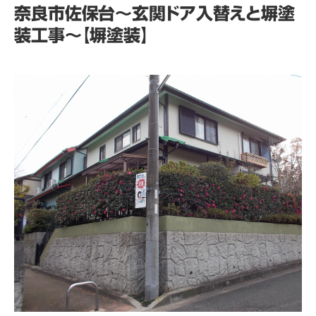
奈良市佐保台～玄関ドア入替えと塀塗
装工事～【塀塗装】