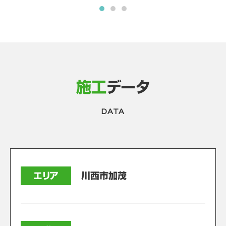
施工
データ
DATA
エリア
川西市加茂