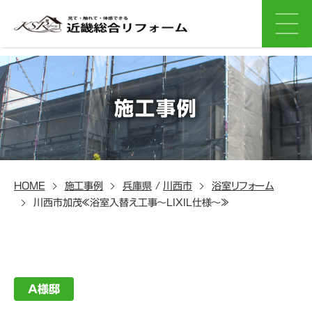
施工事例
HOME
施工事例
兵庫県
/
川西市
浴室リフォーム
川西市加茂≪浴室入替え工事～LIXIL仕様～≫
A様邸