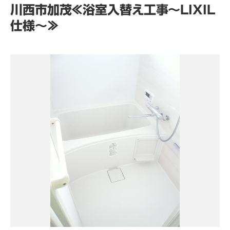
川西市加茂≪浴室入替え工事～LIXIL
仕様～≫