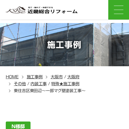
施工事例
HOME
施工事例
大阪市
/
大阪府
その他
/
内装工事
/
特殊★施工事例
東住吉区東田辺～一部マグ壁塗装工事～
N様邸