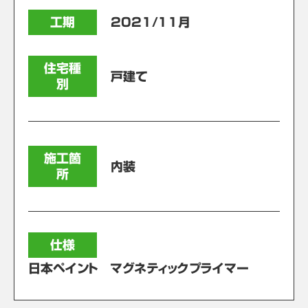
工期
2021/11月
住宅種
戸建て
別
施工箇
内装
所
仕様
日本ペイント マグネティックプライマー