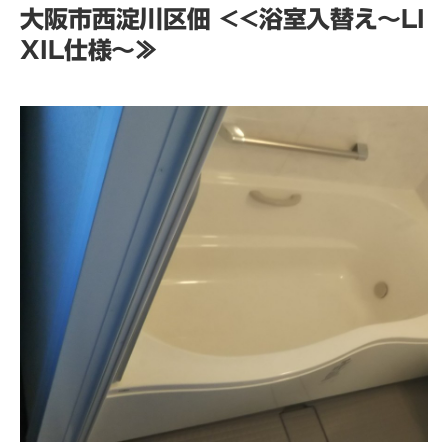
大阪市西淀川区佃 <<浴室入替え～LI
XIL仕様～≫