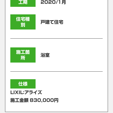
工期
2020/1月
住宅種
戸建て住宅
別
施工箇
浴室
所
仕様
LIXIL：アライズ
施工金額 830,000円