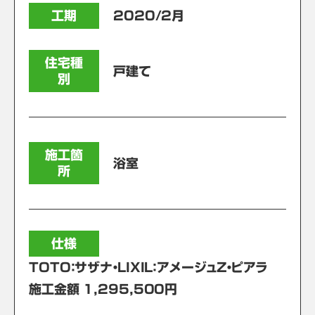
工期
2020/2月
住宅種
戸建て
別
施工箇
浴室
所
仕様
TOTO：サザナ・LIXIL：アメージュZ・ピアラ
施工金額 1,295,500円