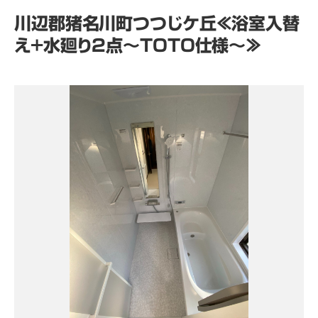
川辺郡猪名川町つつじケ丘≪浴室入替
え+水廻り2点～TOTO仕様～≫