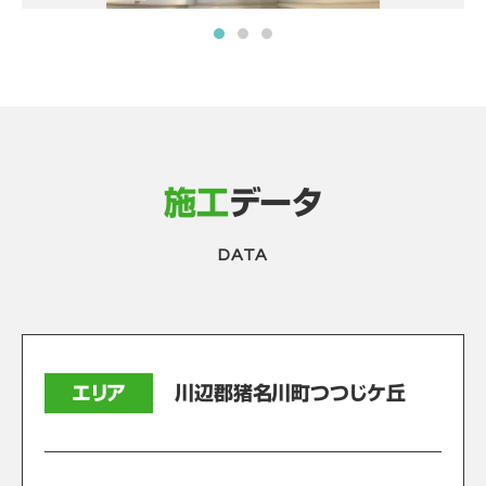
施工
データ
DATA
エリア
川辺郡猪名川町つつじケ丘