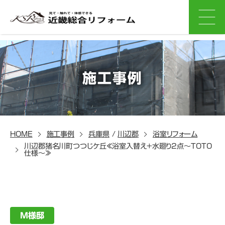
施工事例
HOME
施工事例
兵庫県
/
川辺郡
浴室リフォーム
川辺郡猪名川町つつじケ丘≪浴室入替え+水廻り2点～TOTO
仕様～≫
M様邸