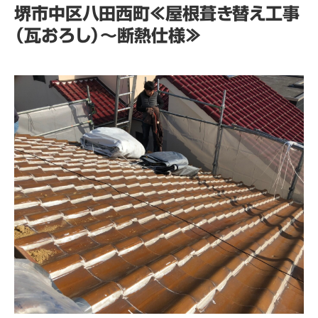
堺市中区八田西町≪屋根葺き替え工事
（瓦おろし）～断熱仕様≫