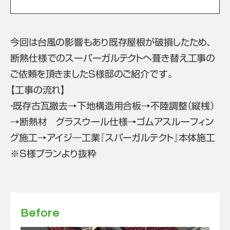
今回は台風の影響もあり既存屋根が破損したため、
断熱仕様でのスーパーガルテクトへ葺き替え工事の
ご依頼を頂きましたS様邸のご紹介です。
【工事の流れ】
・既存古瓦撤去→下地構造用合板→不陸調整（縦桟）
→断熱材 グラスウール仕様→ゴムアスルーフィン
グ施工→アイジ―工業『スパーガルテクト』本体施工
※S様プランより抜粋
Before