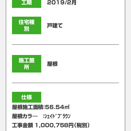
工期
2019/2月
住宅種
戸建て
別
施工箇
屋根
所
仕様
屋根施工面積：56.54㎡
屋根カラ― ：ｼｪｲﾄﾞﾌﾞﾗｳﾝ
工事金額 1,000,758円（税別）