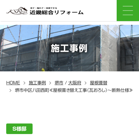
施工事例
HOME
施工事例
堺市
/
大阪府
屋根葺替
堺市中区八田西町≪屋根葺き替え工事（瓦おろし）～断熱仕様≫
S様邸