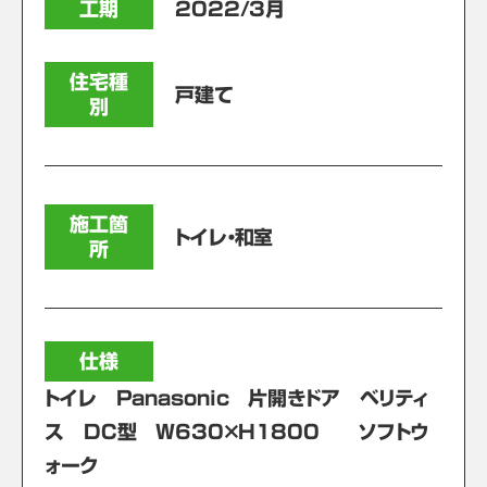
工期
2022/3月
住宅種
戸建て
別
施工箇
トイレ・和室
所
仕様
トイレ Panasonic 片開きドア ベリティ
ス DC型 W630×H1800 ソフトウ
ォーク