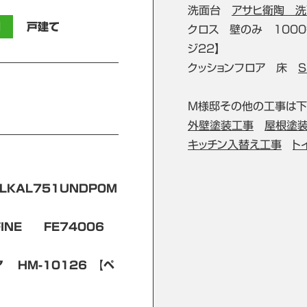
洗面台
アサヒ衛陶 洗
別
戸建て
クロス 壁のみ 100
ジ22】
クッションフロア 床
S
M様邸その他の工事は下
外壁塗装工事
屋根塗
キッチン入替え工事
ト
LKAL751UNDP0M
FINE FE74006
ア HM-10126 【ペ