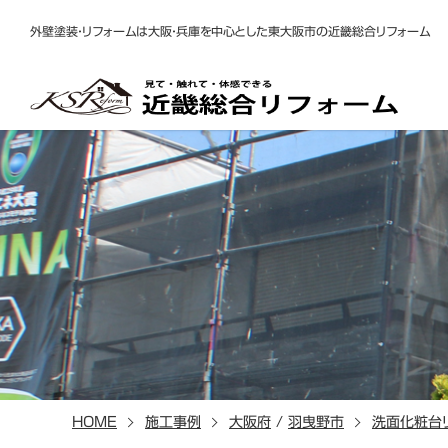
外壁塗装・リフォームは大阪・兵庫を中心とした東大阪市の近畿総合リフォーム
HOME
施工事例
大阪府
/
羽曳野市
洗面化粧台