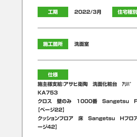
工期
2022/3月
住宅種
施工箇所
洗面室
仕様
施主様支給：アサヒ衛陶 洗面化粧台 ｱﾘﾊﾞ 
KA753
クロス 壁のみ 1000番 Sangetsu 
【ページ22】
クッションフロア 床 Sangetsu Hフロ
ージ42】