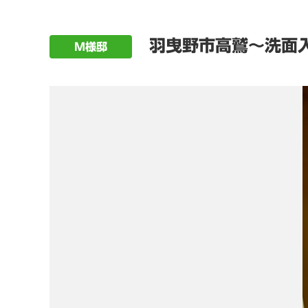
羽曳野市高鷲～洗面
M様邸