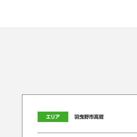
エリア
羽曳野市高鷲