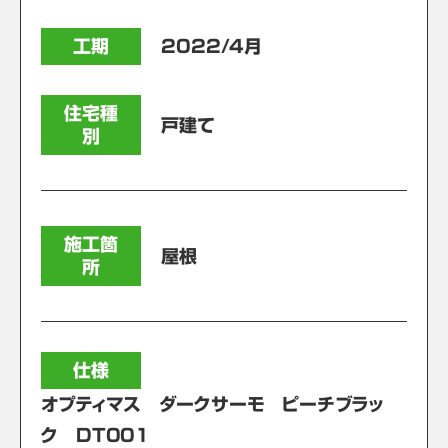
工期
2022/4月
住宅種
戸建て
別
施工箇
屋根
所
仕様
オプティマス ダークサーモ ピーチブラッ
ク DT001