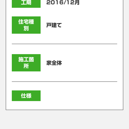
工期
2016/12月
住宅種
戸建て
別
施工箇
家全体
所
仕様