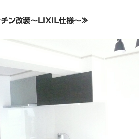
チン改装～LIXIL仕様～≫