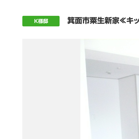
箕面市粟生新家≪キッ
K様邸