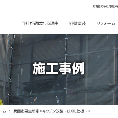
お電話でもお見積り
当社が選ばれる理由
外壁塗装
リフォーム
施工事例
ーム
箕面市粟生新家≪キッチン改装～LIXIL仕様～≫