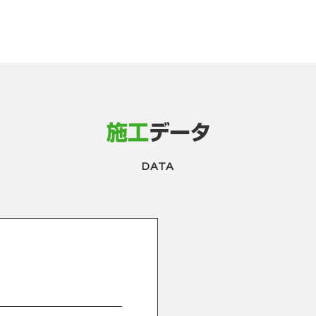
施工
データ
DATA