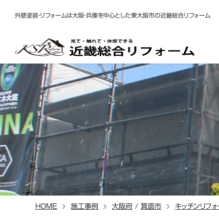
外壁塗装・リフォームは大阪・兵庫を中心とした東大阪市の近畿総合リフォーム
HOME
施工事例
大阪府
/
箕面市
キッチンリフォ