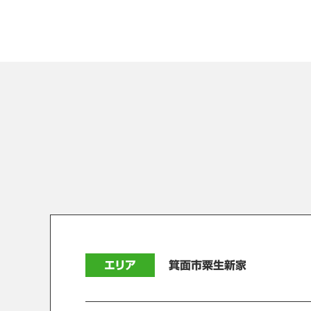
エリア
箕面市粟生新家