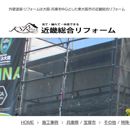
外壁塗装・リフォームは大阪・兵庫を中心とした東大阪市の近畿総合リフォーム
HOME
施工事例
兵庫県
/
宝塚市
その他
/
特殊