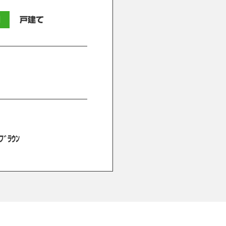
別
戸建て
ﾞﾗｳﾝ