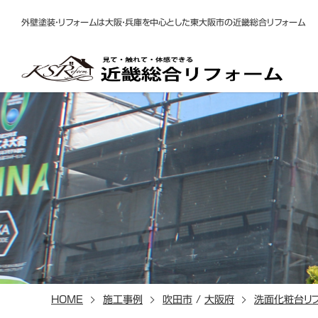
外壁塗装・リフォームは大阪・兵庫を中心とした東大阪市の近畿総合リフォーム
HOME
施工事例
吹田市
/
大阪府
洗面化粧台リ