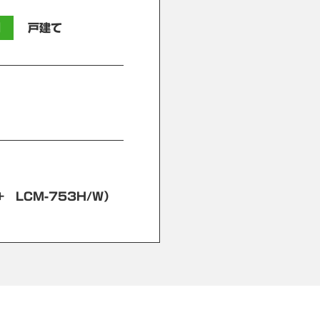
別
戸建て
 LCM-753H/W）