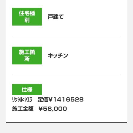
住宅種
戸建て
別
施工箇
キッチン
所
仕様
ﾘｸｼﾙ：ｼｴﾗ 定価￥1416528
施工金額 ￥58,000