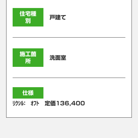
住宅種
戸建て
別
施工箇
洗面室
所
仕様
ﾘｸｼﾙ： ｵﾌﾄ 定価136,400