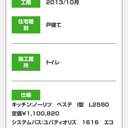
工期
2013/10月
住宅種
戸建て
別
施工箇
トイレ
所
仕様
キッチン：ノーリツ ベステ Ｉ型 L2550
定価￥1,100,820
システムバス：ユパティオリズ 1616 エコ