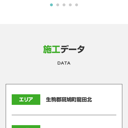
施工
データ
DATA
エリア
生駒郡斑鳩町龍田北