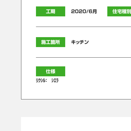
工期
2020/6月
住宅種
施工箇所
キッチン
仕様
ﾘｸｼﾙ： ｼｴﾗ