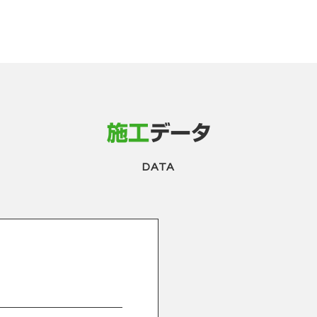
施工
データ
DATA