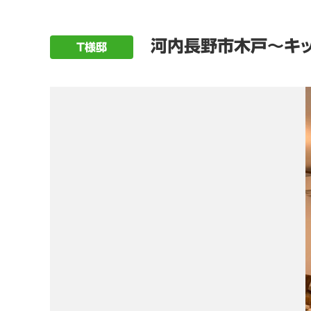
河内長野市木戸～キ
T様邸