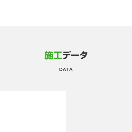
施工
データ
DATA