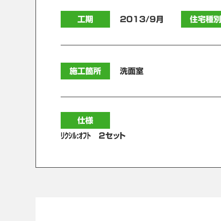
工期
2013/9月
住宅種
施工箇所
洗面室
仕様
ﾘｸｼﾙ:ｵﾌﾄ 2セット