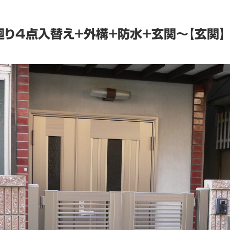
り4点入替え+外構+防水+玄関～【玄関】