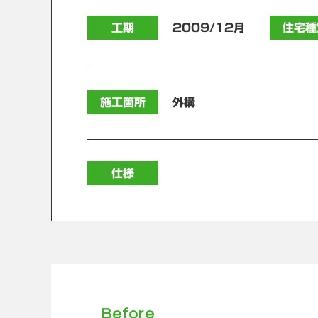
工期
2009/12月
住宅種
施工箇所
外構
仕様
Before