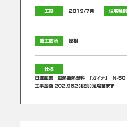
工期
2019/7月
住宅種
施工箇所
屋根
仕様
日進産業 遮熱断熱塗料 「ガイナ」 N-50
工事金額 202,962（税別）足場含まず