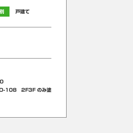
別
戸建て
0
-108 ２F３F のみ塗