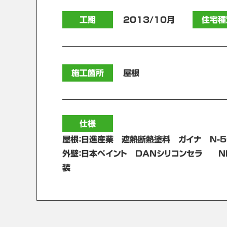
工期
2013/10月
住宅種
施工箇所
屋根
仕様
屋根：日進産業 遮熱断熱塗料 ガイナ N-5
外壁：日本ペイント ＤＡＮシリコンセラ ND
装