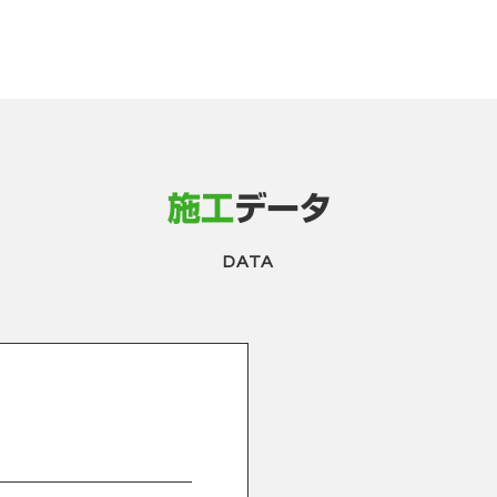
施工
データ
DATA