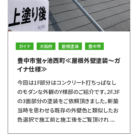
ガイナ
大阪府
屋根塗装
豊中市
豊中市蛍ヶ池西町≪屋根外壁塗装～ガ
イナ仕様≫
今回は1F部分はコンクリート打ちっぱなし
のモダンな外観のY様邸のご紹介です。2F.3F
の3面部分の塗装をご依頼頂きました。新築
当時を思わせる既存の外壁色と類似したお
色選択で施工前と施工後をご覧頂けれ ...