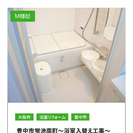
M様邸
大阪府
浴室リフォーム
豊中市
豊中市蛍池南町～浴室入替え工事～