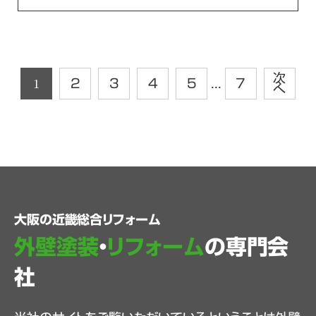
次
1
2
3
4
5
...
7
へ
大阪の近畿総合リフォーム
外壁塗装
・
リフォーム
の専門会
社