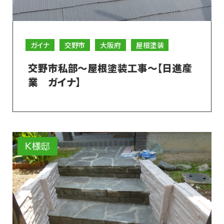
ガイナ
交野市
大阪府
屋根塗装
交野市私部～屋根塗装工事～【日進産
業 ガイナ】
K様邸