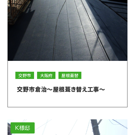
交野市
大阪府
屋根葺替
交野市倉治～屋根葺き替え工事～
K様邸