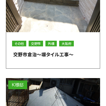
その他
交野市
外構
大阪府
交野市倉治～塀タイル工事～
K様邸