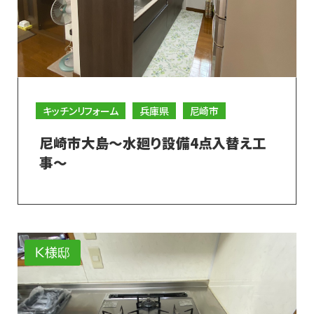
キッチンリフォーム
兵庫県
尼崎市
尼崎市大島～水廻り設備4点入替え工
事～
K様邸