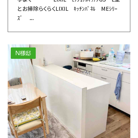
とお掃除らくらくLIXIL ｷｯﾁﾝﾊﾟﾈﾙ MEｼﾘｰ
ｽﾞ ...
N様邸