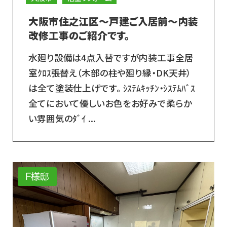
大阪市住之江区～戸建ご入居前～内装
改修工事のご紹介です。
水廻り設備は4点入替ですが内装工事全居
室ｸﾛｽ張替え（木部の柱や廻り縁・DK天井）
は全て塗装仕上げです。 ｼｽﾃﾑｷｯﾁﾝ・ｼｽﾃﾑﾊﾞｽ
全てにおいて優しいお色をお好みで柔らか
い雰囲気のﾀﾞｲ ...
F様邸