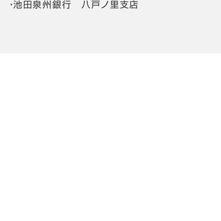
・池田泉州銀行 八戸ノ里支店