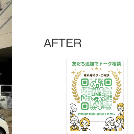
ＡＦＴＥＲ