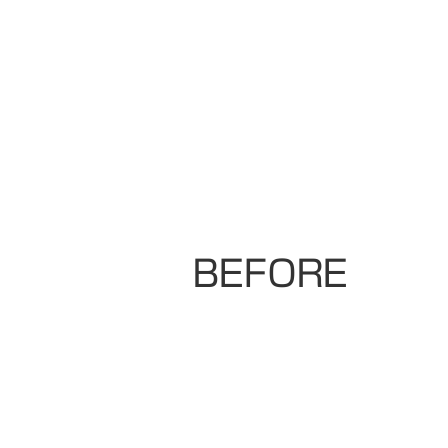
ＢＥＦＯＲＥ