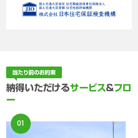
当たり前のお約束
納得いただける
サービス
&
フロ
ー
01