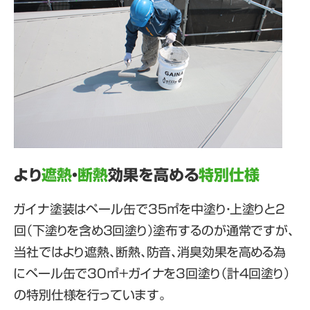
より
遮熱
・
断熱
効果を高める
特別仕様
ガイナ塗装はペール缶で35㎡を中塗り・上塗りと２
回（下塗りを含め３回塗り）塗布するのが通常ですが、
当社ではより遮熱、断熱、防音、消臭効果を高める為
にペール缶で30㎡+ガイナを3回塗り（計4回塗り）
の特別仕様を行っています。