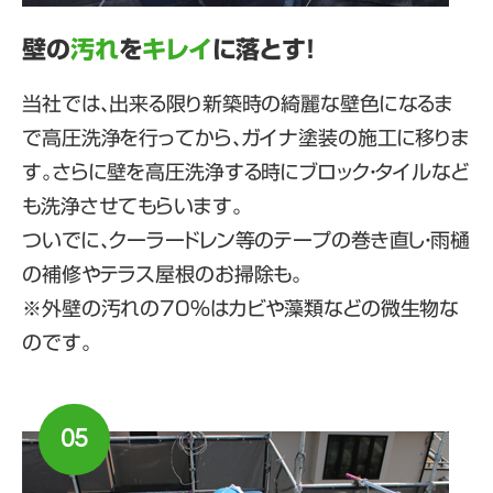
壁の
汚れ
を
キレイ
に落とす！
当社では、出来る限り新築時の綺麗な壁色になるま
で高圧洗浄を行ってから、ガイナ塗装の施工に移りま
す。さらに壁を高圧洗浄する時にブロック・タイルなど
も洗浄させてもらいます。
ついでに、クーラードレン等のテープの巻き直し・雨樋
の補修やテラス屋根のお掃除も。
※外壁の汚れの70％はカビや藻類などの微生物な
のです。
05