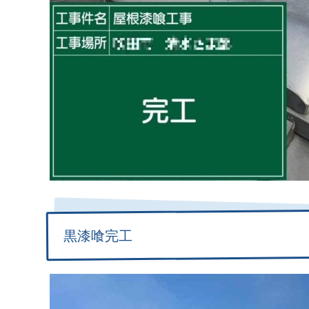
黒漆喰完工