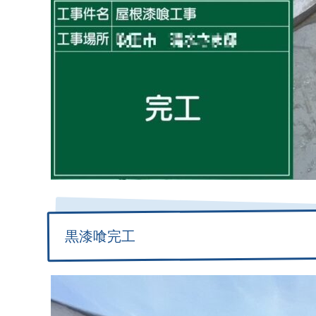
黒漆喰完工