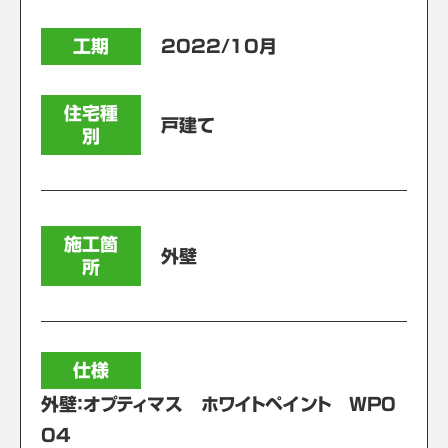
工期
2022/10月
住宅種
戸建て
別
施工箇
外壁
所
仕様
外壁：オプティマス ホワイトペイント WP0
04