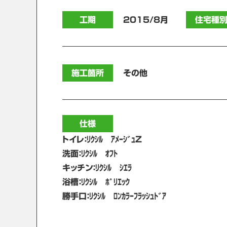
工期
2015/8月
住宅種
施工箇所
その他
仕様
トイレ：ﾘｸｼﾙ ｱﾒｰｼﾞｭZ
洗面：ﾘｸｼﾙ ｵﾌﾄ
キッチン：ﾘｸｼﾙ ｼｴﾗ
浴槽：ﾘｸｼﾙ ﾎﾟﾘｴｯｸ
勝手口：ﾘｸｼﾙ ﾛﾝｶﾗｰﾌﾗｯｼｭﾄﾞｱ