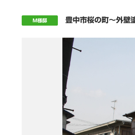
豊中市桜の町～外壁塗
M様邸