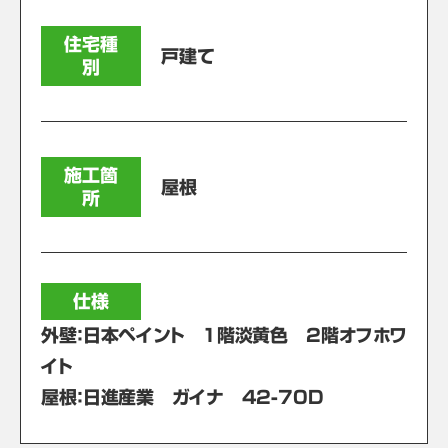
住宅種
戸建て
別
施工箇
屋根
所
仕様
外壁：日本ペイント 1階淡黄色 2階オフホワ
イト
屋根：日進産業 ガイナ 42-70D