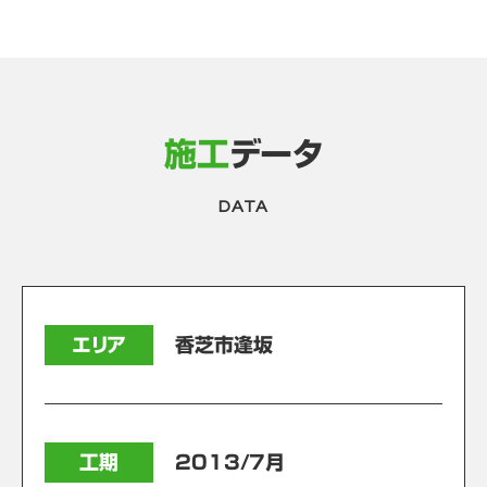
施工
データ
DATA
エリア
香芝市逢坂
工期
2013/7月