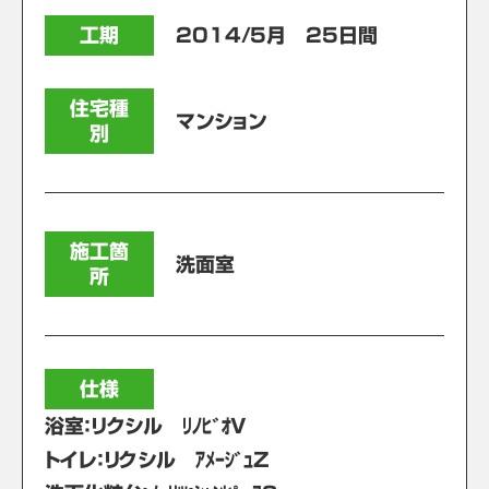
工期
2014/5月 25日間
住宅種
マンション
別
施工箇
洗面室
所
仕様
浴室：リクシル ﾘﾉﾋﾞｵV
トイレ：リクシル ｱﾒｰｼﾞｭZ