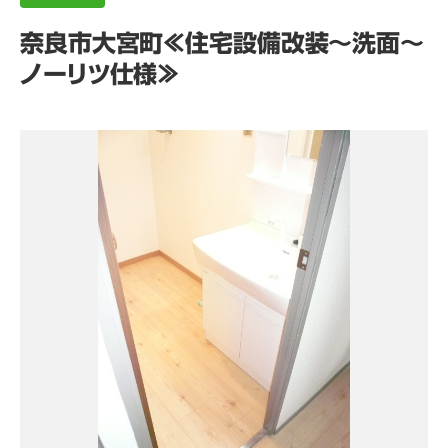
奈良市大宮町≪住宅設備改装～洗面～
ノーリツ仕様≫