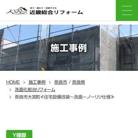
施工事例
HOME
施工事例
奈良市
/
奈良県
洗面化粧台リフォーム
奈良市大宮町≪住宅設備改装～洗面～ノーリツ仕様≫
Ｙ様邸