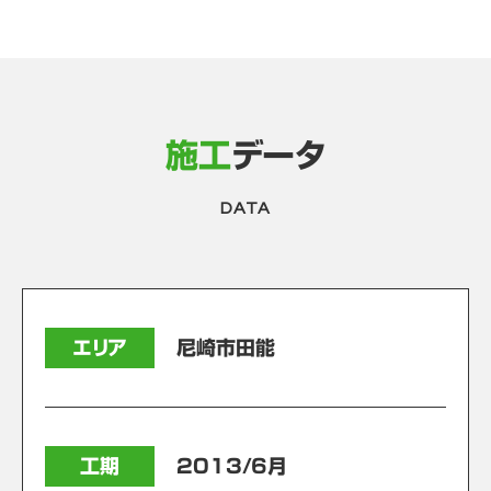
施工
データ
DATA
エリア
尼崎市田能
工期
2013/6月