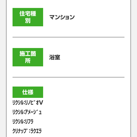
住宅種
マンション
別
施工箇
浴室
所
仕様
ﾘｸｼﾙ：ﾘﾉﾋﾞｵV
ﾘｸｼﾙ：ｱﾒｰｼﾞｭ
ﾘｸｼﾙ：ﾘﾌﾗ
ｸﾘﾅｯﾌﾟ：ﾗｸｴﾗ