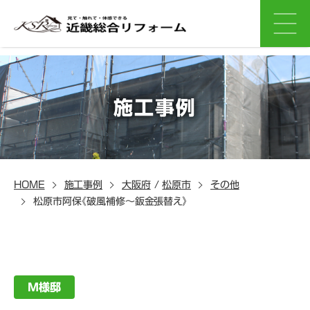
施工事例
HOME
施工事例
大阪府
/
松原市
その他
松原市阿保《破風補修～鈑金張替え》
M様邸