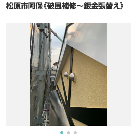
松原市阿保《破風補修～鈑金張替え》