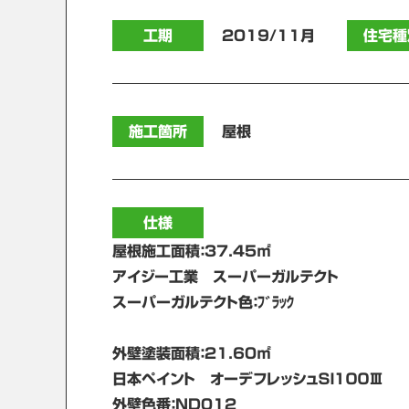
工期
2019/11月
住宅種
施工箇所
屋根
仕様
屋根施工面積：37.45㎡
アイジー工業 スーパーガルテクト
スーパーガルテクト色：ﾌﾞﾗｯｸ
外壁塗装面積：21.60㎡
日本ペイント オーデフレッシュＳＩ１００Ⅲ
外壁色番：ＮＤ012