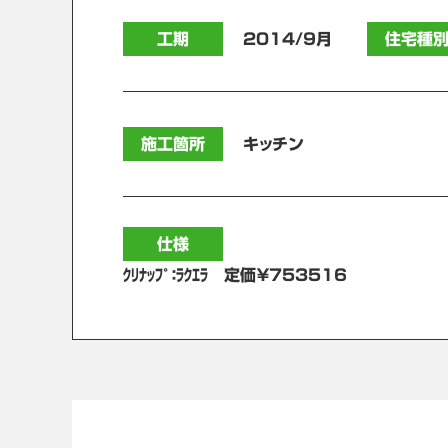
工期
2014/9月
住宅種
施工箇所
キッチン
仕様
ｸﾘﾅｯﾌﾟ：ﾗｸｴﾗ 定価￥753516