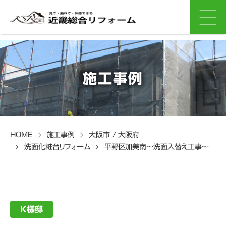
施工事例
HOME
施工事例
大阪市
/
大阪府
洗面化粧台リフォーム
平野区加美南～洗面入替え工事～
K様邸