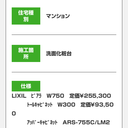
住宅種
マンション
別
施工箇
洗面化粧台
所
仕様
LIXIL ﾋﾟｱﾗ W750 定価￥255,300
ﾄｰﾙｷｬﾋﾞﾈｯﾄ W300 定価¥93,50
0
ｱｯﾊﾟｰｷｬﾋﾞﾈｯﾄ ARS-755C/LM2