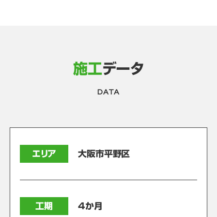
施工
データ
DATA
エリア
大阪市平野区
工期
4か月