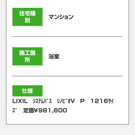
住宅種
マンション
別
施工箇
浴室
所
仕様
LIXIL ｼｽﾃﾑﾊﾞｽ ﾘﾉﾋﾞｵV P 1216ｻｲ
ｽﾞ 定価￥981,600