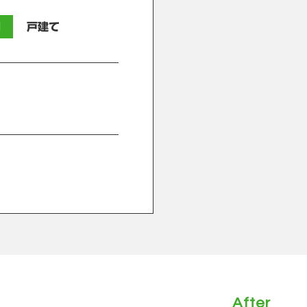
別
戸建て
After